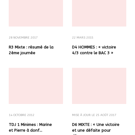
28 NOVEMBRE 2017
22 MARS 2015
R3 Mixte : résumé de la
D4 HOMMES : « victoire
2ème journée
4/3 contre le BAC 3 »
14 OCTOBRE 2012
MISE À JOUR LE
25 AOÛT 2017
TDJ 1 Minimes : Marine
D6 MIXTE : « Une victoire
et Pierre à donf…
et une défaite pour