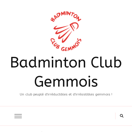
Badminton Club
Gemmois
Un club peuplé d'irréductibles et d'irrésistibles gemmois !