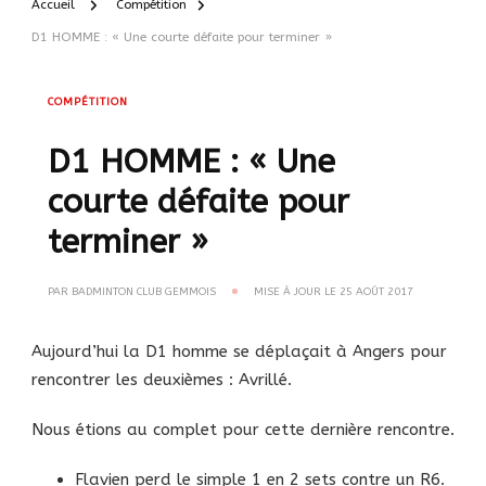
Accueil
Compétition
D1 HOMME : « Une courte défaite pour terminer »
COMPÉTITION
D1 HOMME : « Une
courte défaite pour
terminer »
PAR
BADMINTON CLUB GEMMOIS
MISE À JOUR LE
25 AOÛT 2017
Aujourd’hui la D1 homme se déplaçait à Angers pour
rencontrer les deuxièmes : Avrillé.
Nous étions au complet pour cette dernière rencontre.
Flavien perd le simple 1 en 2 sets contre un R6.