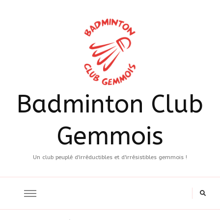
Badminton Club
Gemmois
Un club peuplé d'irréductibles et d'irrésistibles gemmois !